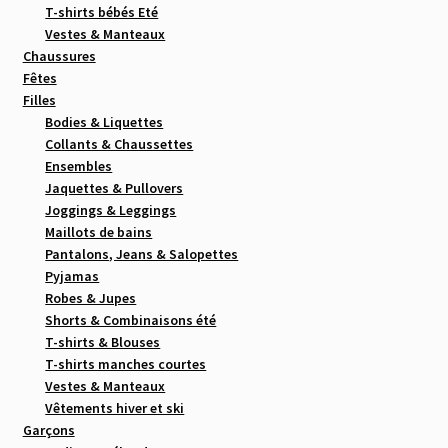
T-shirts bébés Eté
adoptant la mode seconde main pour votre bébé, vous
Vestes & Manteaux
optez pour une solution économique et écologique, tout
Chaussures
en habillant votre petit bout avec style et confort.
Fêtes
Rejoignez-nous dans cette aventure où chaque vêtement a
Filles
une seconde vie et participe à un avenir plus durable.
Bodies & Liquettes
Découvrez notre collection d'habits pour bébés, alliant
Collants & Chaussettes
Ensembles
douceur, praticité et respect de l'environnement. Vive la
Jaquettes & Pullovers
mode bébé écoresponsable à prix avantageux!
Joggings & Leggings
Maillots de bains
Pantalons, Jeans & Salopettes
Pyjamas
Robes & Jupes
Shorts & Combinaisons été
T-shirts & Blouses
T-shirts manches courtes
Vestes & Manteaux
Vêtements hiver et ski
Garçons