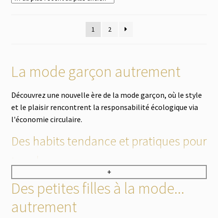
1
2
La mode garçon autrement
Découvrez une nouvelle ère de la mode garçon, où le style
et le plaisir rencontrent la responsabilité écologique via
l'économie circulaire.
Des habits tendance et pratiques pour
tous les usages
+
Des petites filles à la mode...
Notre collection met en avant des vêtements qui
intègrent les tendances actuelles (Pat Patrouille, Disney,
autrement
Mickey ou Cars sont des valeurs sûres chez les plus jeunes,