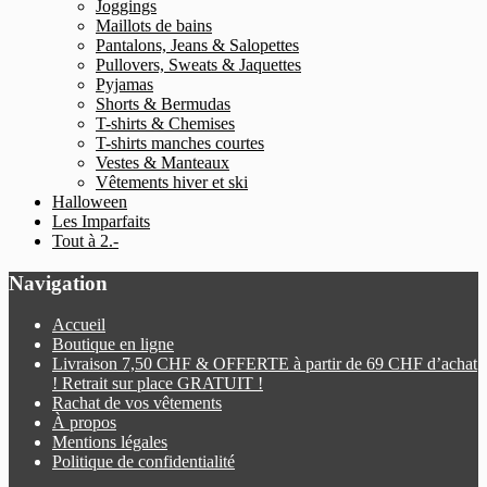
Joggings
Maillots de bains
Pantalons, Jeans & Salopettes
Pullovers, Sweats & Jaquettes
Pyjamas
Shorts & Bermudas
T-shirts & Chemises
T-shirts manches courtes
Vestes & Manteaux
Vêtements hiver et ski
Halloween
Les Imparfaits
Tout à 2.-
Navigation
Accueil
Boutique en ligne
Livraison 7,50 CHF & OFFERTE à partir de 69 CHF d’achat
! Retrait sur place GRATUIT !
Rachat de vos vêtements
À propos
Mentions légales
Politique de confidentialité