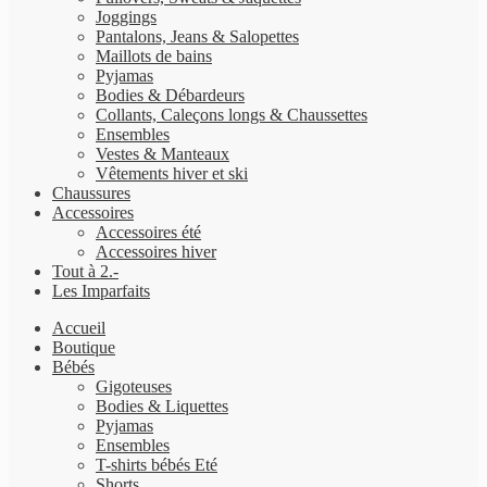
Joggings
Pantalons, Jeans & Salopettes
Maillots de bains
Pyjamas
Bodies & Débardeurs
Collants, Caleçons longs & Chaussettes
Ensembles
Vestes & Manteaux
Vêtements hiver et ski
Chaussures
Accessoires
Accessoires été
Accessoires hiver
Tout à 2.-
Les Imparfaits
Accueil
Boutique
Bébés
Gigoteuses
Bodies & Liquettes
Pyjamas
Ensembles
T-shirts bébés Eté
Shorts