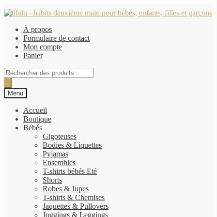
Aller
Aller
à
au
À propos
la
contenu
Formulaire de contact
navigation
Mon compte
Panier
Recherche
de
produits
Menu
Accueil
Boutique
Bébés
Gigoteuses
Bodies & Liquettes
Pyjamas
Ensembles
T-shirts bébés Eté
Shorts
Robes & Jupes
T-shirts & Chemises
Jaquettes & Pullovers
Joggings & Leggings