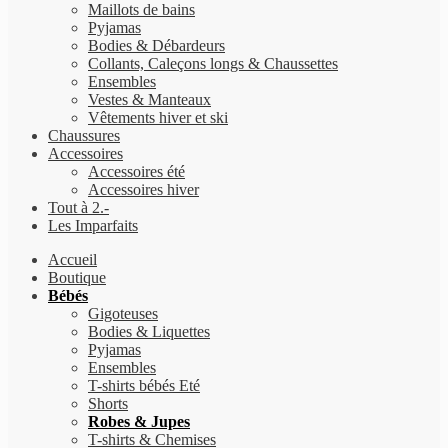
Maillots de bains
Pyjamas
Bodies & Débardeurs
Collants, Caleçons longs & Chaussettes
Ensembles
Vestes & Manteaux
Vêtements hiver et ski
Chaussures
Accessoires
Accessoires été
Accessoires hiver
Tout à 2.-
Les Imparfaits
Accueil
Boutique
Bébés
Gigoteuses
Bodies & Liquettes
Pyjamas
Ensembles
T-shirts bébés Eté
Shorts
Robes & Jupes
T-shirts & Chemises