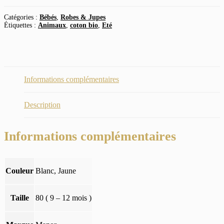
girafes
coton
Catégories :
Bébés
,
Robes & Jupes
bio
Étiquettes :
Animaux
,
coton bio
,
Eté
taille
80
(9-
12
mois)
Informations complémentaires
Description
Informations complémentaires
Couleur
Blanc, Jaune
Taille
80 ( 9 – 12 mois )