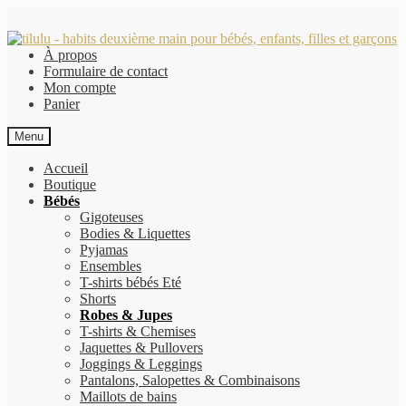
Aller
Aller
à
au
À propos
la
contenu
Formulaire de contact
navigation
Mon compte
Panier
Menu
Accueil
Boutique
Bébés
Gigoteuses
Bodies & Liquettes
Pyjamas
Ensembles
T-shirts bébés Eté
Shorts
Robes & Jupes
T-shirts & Chemises
Jaquettes & Pullovers
Joggings & Leggings
Pantalons, Salopettes & Combinaisons
Maillots de bains