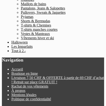
Maillots de bains
Pantalons, Jeans & Salopettes
Pullovers, Sweats & Jaquettes
Pyjamas
Shorts & Bermudas
T-shirts & Chemises
T-shirts manches courtes
Vestes & Manteaux
Vêtements hiver et ski
Halloween
Les Imparfaits
Tout à 2.-
Navigation
Accueil
Boutique en ligne
Livraison 7,50 CHF & OFFERTE à partir de 69 CHF d’achat
! Retrait sur place GRATUIT !
Rachat de vos vêtements
À propos
Mentions légales
Politique de confidentialité