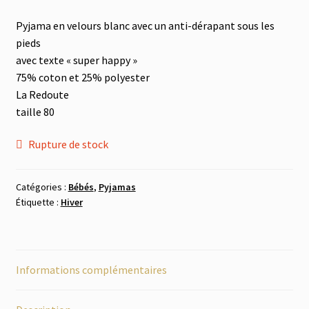
le
menu
Tout à 2.-
Pyjama en velours blanc avec un anti-dérapant sous les
enfant
pieds
avec texte « super happy »
Les Imparfaits
75% coton et 25% polyester
La Redoute
taille 80
Rupture de stock
Catégories :
Bébés
,
Pyjamas
Étiquette :
Hiver
Informations complémentaires