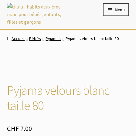
Aller
Aller
Menu
à
au
la
contenu
navigation
Accueil
Accueil
Bébés
Pyjamas
Pyjama velours blanc taille 80
Boutique
Ouvrir
Bébés
le
menu
Ouvrir
Filles
Pyjama velours blanc
enfant
le
menu
Ouvrir
Garçons
taille 80
enfant
le
menu
Chaussures
enfant
CHF
7.00
Ouvrir
Accessoires