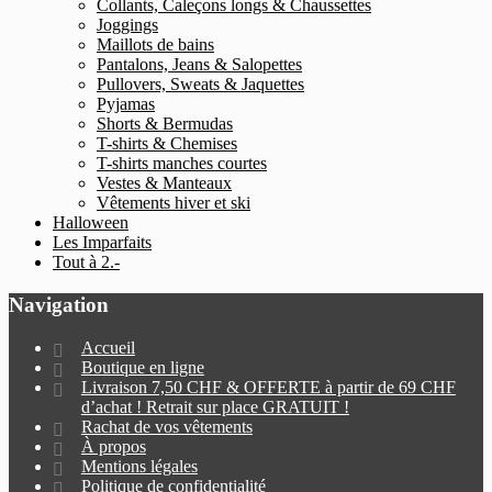
Collants, Caleçons longs & Chaussettes
Joggings
Maillots de bains
Pantalons, Jeans & Salopettes
Pullovers, Sweats & Jaquettes
Pyjamas
Shorts & Bermudas
T-shirts & Chemises
T-shirts manches courtes
Vestes & Manteaux
Vêtements hiver et ski
Halloween
Les Imparfaits
Tout à 2.-
Navigation
Accueil
Boutique en ligne
Livraison 7,50 CHF & OFFERTE à partir de 69 CHF
d’achat ! Retrait sur place GRATUIT !
Rachat de vos vêtements
À propos
Mentions légales
Politique de confidentialité