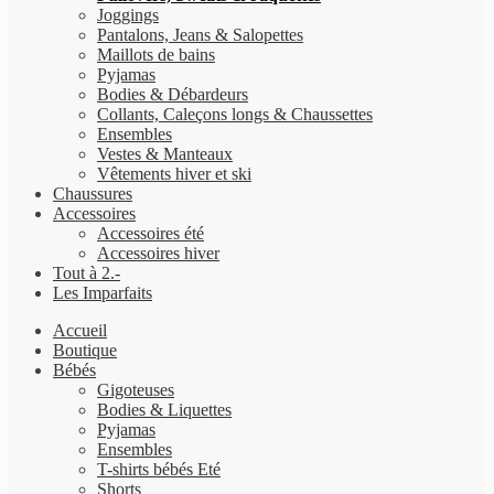
Joggings
Pantalons, Jeans & Salopettes
Maillots de bains
Pyjamas
Bodies & Débardeurs
Collants, Caleçons longs & Chaussettes
Ensembles
Vestes & Manteaux
Vêtements hiver et ski
Chaussures
Accessoires
Accessoires été
Accessoires hiver
Tout à 2.-
Les Imparfaits
Accueil
Boutique
Bébés
Gigoteuses
Bodies & Liquettes
Pyjamas
Ensembles
T-shirts bébés Eté
Shorts