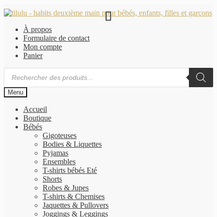
Aller
Aller
à
au
À propos
la
contenu
Formulaire de contact
navigation
Mon compte
Panier
Recherche
de
produits
Menu
Accueil
Boutique
Bébés
Gigoteuses
Bodies & Liquettes
Pyjamas
Ensembles
T-shirts bébés Eté
Shorts
Robes & Jupes
T-shirts & Chemises
Jaquettes & Pullovers
Joggings & Leggings