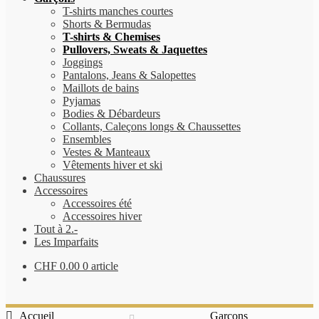
T-shirts manches courtes
Shorts & Bermudas
T-shirts & Chemises
Pullovers, Sweats & Jaquettes
Joggings
Pantalons, Jeans & Salopettes
Maillots de bains
Pyjamas
Bodies & Débardeurs
Collants, Caleçons longs & Chaussettes
Ensembles
Vestes & Manteaux
Vêtements hiver et ski
Chaussures
Accessoires
Accessoires été
Accessoires hiver
Tout à 2.-
Les Imparfaits
CHF
0.00
0 article
Accueil
Garçons