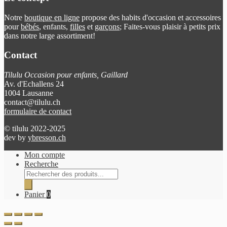
Notre
boutique en ligne
propose des habits d'occasion et accessoires
pour
bébés
, enfants,
filles
et
garçons
; Faites-vous plaisir à petits prix
dans notre large assortiment!
Contact
Tilulu Occasion pour enfants, Gaillard
Av. d'Echallens 24
1004 Lausanne
contact@tilulu.ch
formulaire de contact
© tilulu 2022-2025
dev by
ybresson.ch
Mon compte
Recherche
Recherche
de
produits
Panier
0