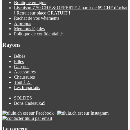
Boutique en ligne
Livraison 7,50 CHF & OFFERTE à partir de 69 CHF d’achat
! Retrait sur place GRATUIT !
Rachat de vos vêtements
À propos
Mentions légales
Politique de confidentialité
Rayons
Bébés
Filles
Garçons
Accessoires
Chaussures
Tout à 2.-
Les Imparfaits
SOLDES
Bons Cadeaux
🎁
Le concept