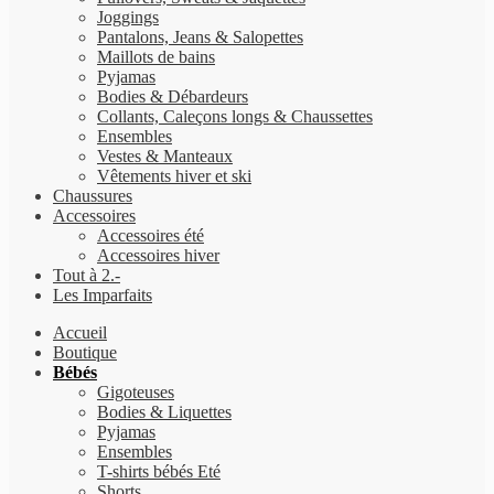
Joggings
Pantalons, Jeans & Salopettes
Maillots de bains
Pyjamas
Bodies & Débardeurs
Collants, Caleçons longs & Chaussettes
Ensembles
Vestes & Manteaux
Vêtements hiver et ski
Chaussures
Accessoires
Accessoires été
Accessoires hiver
Tout à 2.-
Les Imparfaits
Accueil
Boutique
Bébés
Gigoteuses
Bodies & Liquettes
Pyjamas
Ensembles
T-shirts bébés Eté
Shorts