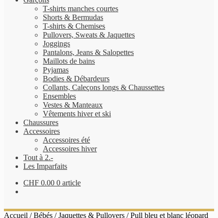
T-shirts manches courtes
Shorts & Bermudas
T-shirts & Chemises
Pullovers, Sweats & Jaquettes
Joggings
Pantalons, Jeans & Salopettes
Maillots de bains
Pyjamas
Bodies & Débardeurs
Collants, Caleçons longs & Chaussettes
Ensembles
Vestes & Manteaux
Vêtements hiver et ski
Chaussures
Accessoires
Accessoires été
Accessoires hiver
Tout à 2.-
Les Imparfaits
CHF
0.00
0 article
Accueil
/
Bébés
/
Jaquettes & Pullovers
/
Pull bleu et blanc léopard