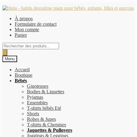
Aller
Aller
à
au
À propos
la
contenu
Formulaire de contact
navigation
Mon compte
Panier
Recherche
de
produits
Menu
Accueil
Boutique
Bébés
Gigoteuses
Bodies & Liquettes
Pyjamas
Ensembles
T-shirts bébés Eté
Shorts
Robes & Jupes
T-shirts & Chemises
Jaquettes & Pullovers
Joggings & Leggings