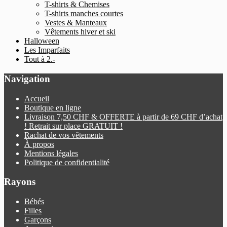
T-shirts & Chemises
T-shirts manches courtes
Vestes & Manteaux
Vêtements hiver et ski
Halloween
Les Imparfaits
Tout à 2.-
Navigation
Accueil
Boutique en ligne
Livraison 7,50 CHF & OFFERTE à partir de 69 CHF d’achat
! Retrait sur place GRATUIT !
Rachat de vos vêtements
À propos
Mentions légales
Politique de confidentialité
Rayons
Bébés
Filles
Garçons