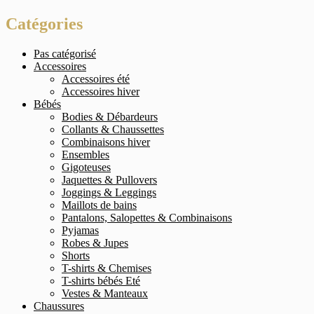
Catégories
Pas catégorisé
Accessoires
Accessoires été
Accessoires hiver
Bébés
Bodies & Débardeurs
Collants & Chaussettes
Combinaisons hiver
Ensembles
Gigoteuses
Jaquettes & Pullovers
Joggings & Leggings
Maillots de bains
Pantalons, Salopettes & Combinaisons
Pyjamas
Robes & Jupes
Shorts
T-shirts & Chemises
T-shirts bébés Eté
Vestes & Manteaux
Chaussures