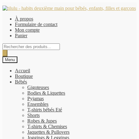
Aller
Aller
à
au
À propos
la
contenu
Formulaire de contact
navigation
Mon compte
Panier
Recherche
de
produits
Menu
Accueil
Boutique
Bébés
Gigoteuses
Bodies & Liquettes
Pyjamas
Ensembles
T-shirts bébés Eté
Shorts
Robes & Jupes
T-shirts & Chemises
Jaquettes & Pullovers
Joggings & Leggings