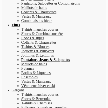
Pantalons, Salopettes & Combinaisons
Maillots de bains
Collants & Chaussettes
Vestes & Manteaux
Combinaisons hiver
Filles
T-shirts manches courtes
Shorts & Combinaisons été
Robes & Jupes
Collants & Chaussettes
T-shirts & Blouses
Jaquettes & Pullovers
Joggings & Leggings
Pantalons, Jeans & Salopettes
Maillots de bains
Pyjamas
Bodies & Liquettes
Ensembles
Vestes & Manteaux
Vêtements hiver et ski
Garçons
T-shirts manches courtes
Shorts & Bermudas
T-shirts & Chemises
Pullovers, Sweats & Jaquettes