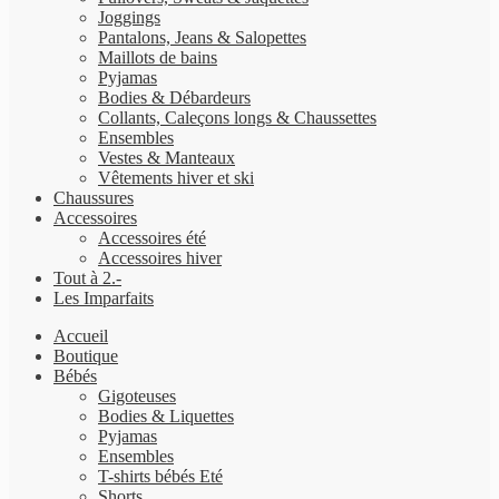
Joggings
Pantalons, Jeans & Salopettes
Maillots de bains
Pyjamas
Bodies & Débardeurs
Collants, Caleçons longs & Chaussettes
Ensembles
Vestes & Manteaux
Vêtements hiver et ski
Chaussures
Accessoires
Accessoires été
Accessoires hiver
Tout à 2.-
Les Imparfaits
Accueil
Boutique
Bébés
Gigoteuses
Bodies & Liquettes
Pyjamas
Ensembles
T-shirts bébés Eté
Shorts