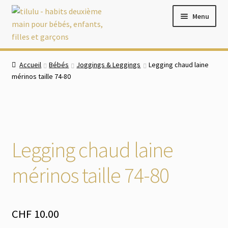
Aller
Aller
Menu
à
au
la
contenu
navigation
Accueil
Accueil
Bébés
Joggings & Leggings
Legging chaud laine
mérinos taille 74-80
Boutique
Ouvrir
Bébés
le
menu
Ouvrir
Filles
Legging chaud laine
enfant
le
menu
Ouvrir
Garçons
mérinos taille 74-80
enfant
le
menu
Chaussures
enfant
CHF
10.00
Ouvrir
Accessoires