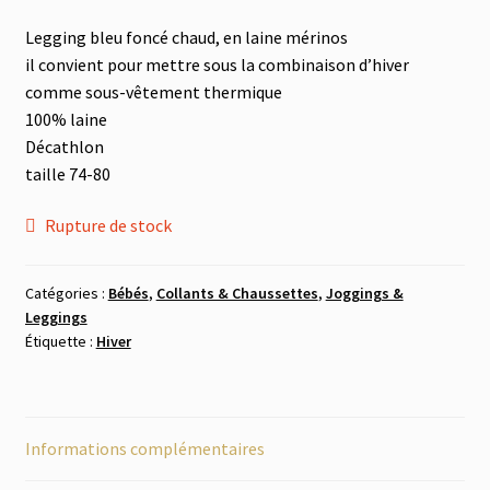
le
menu
Legging bleu foncé chaud, en laine mérinos
Tout à 2.-
enfant
il convient pour mettre sous la combinaison d’hiver
comme sous-vêtement thermique
Les Imparfaits
100% laine
Décathlon
taille 74-80
Rupture de stock
Catégories :
Bébés
,
Collants & Chaussettes
,
Joggings &
Leggings
Étiquette :
Hiver
Informations complémentaires