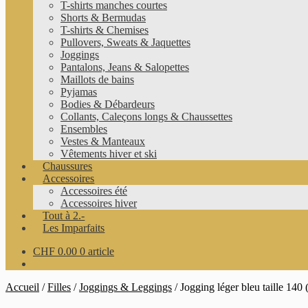
T-shirts manches courtes
Shorts & Bermudas
T-shirts & Chemises
Pullovers, Sweats & Jaquettes
Joggings
Pantalons, Jeans & Salopettes
Maillots de bains
Pyjamas
Bodies & Débardeurs
Collants, Caleçons longs & Chaussettes
Ensembles
Vestes & Manteaux
Vêtements hiver et ski
Chaussures
Accessoires
Accessoires été
Accessoires hiver
Tout à 2.-
Les Imparfaits
CHF
0.00
0 article
Accueil
/
Filles
/
Joggings & Leggings
/
Jogging léger bleu taille 140 