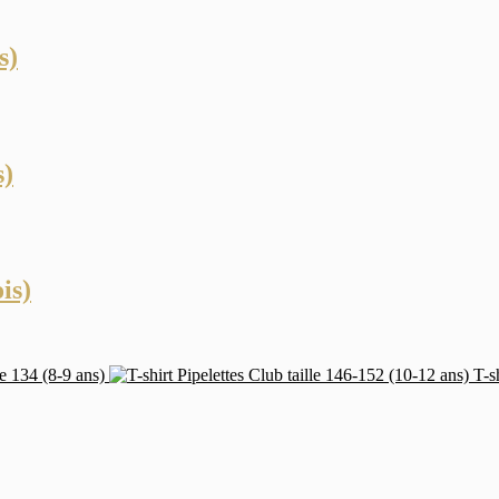
s)
s)
is)
le 134 (8-9 ans)
T-s