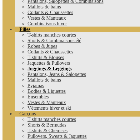
Pantalons, Salopettes & Combinaisons
Maillots de bains
Collants & Chaussettes
Vestes & Manteaux
Combinaisons hiver
Filles
T-shirts manches courtes
Shorts & Combinaisons été
Robes & Jupes
Collants & Chaussettes
T-shirts & Blouses
Jaquettes & Pullovers
Joggings & Leggings
Pantalons, Jeans & Salopettes
Maillots de bains
Pyjamas
Bodies & Liquettes
Ensembles
Vestes & Manteaux
Vêtements hiver et ski
Garçons
T-shirts manches courtes
Shorts & Bermudas
T-shirts & Chemises
Pullovers, Sweats & Jaquettes