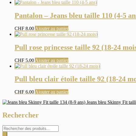
Pantalon – Jeans bleu taille 110 (4-5 an
CHF
8.00
Ajouter au panier
Pull rose princesse taille 92 (18-24 moi
CHF
5.00
Ajouter au panier
Pull bleu clair étoile taille 92 (18-24 mo
CHF
6.00
Ajouter au panier
Jeans bleu Skinny Fit tail
Rechercher
Recherche
de