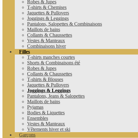
Robes & Jupes
T-shirts & Chemises
Jaquettes & Pullovers
Joggings & Leggings
Pantalons, Salopettes & Combinaisons
Maillots de bains
Collants & Chaussettes
Vestes & Manteaux
Combinaisons hiver
Filles
T-shirts manches courtes
Shorts & Combinaisons été
Robes & Jupes
Collants & Chaussettes
T-shirts & Blouses
Jaquettes & Pullovers
Joggings & Leggings
Pantalons, Jeans & Salopettes
Maillots de bains
Pyjamas
Bodies & Liquettes
Ensembles
Vestes & Manteaux
Vêtements hiver et ski
Garçons