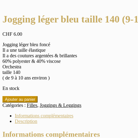
Jogging léger bleu taille 140 (9-
CHF
6.00
Jogging léger bleu foncé
Il a une taille élastique
Il a des coutures argentées & brillantes
60% polyester & 40% viscose
Orchestra
taille 140
( de 9 à 10 ans environ )
En stock
quantité
Ajouter au panier
de
Catégories :
Filles
,
Joggings & Leggings
Jogging
léger
Informations complémentaires
bleu
Description
taille
140
Informations complémentaires
(9-