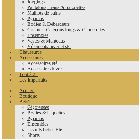
Joggings
Pantalons, Jeans & Salopettes
Maillots de bains
Pyjamas
Bodies & Débardeurs
Collants, Caleçons longs & Chaussettes
Ensembles
Vestes & Manteaux
Vêtements hiver et ski
Chaussures
Accessoires
Accessoires été
Accessoires hiver
Tout à 2.-
Les Imparfaits
Accueil
Boutique
Bébés
Gigoteuses
Bodies & Liquettes
Pyjamas
Ensembles
T-shirts bébés Eté
Shorts