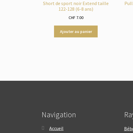
Short de sport noir Extend taille
Pull
122-128 (6-8 ans)
CHF
7.00
Ajouter au panier
Navigation
Ra
Accueil
Béb