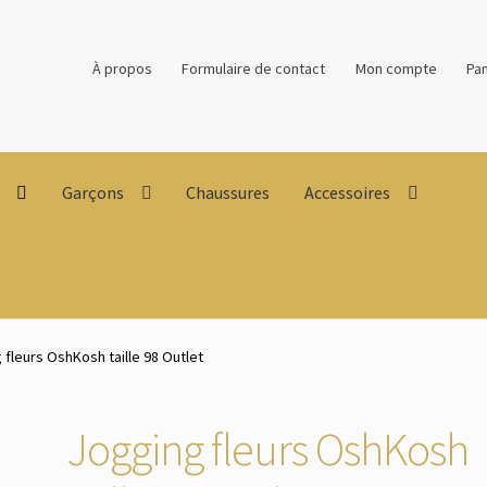
À propos
Formulaire de contact
Mon compte
Pan
Garçons
Chaussures
Accessoires
 fleurs OshKosh taille 98 Outlet
Jogging fleurs OshKosh