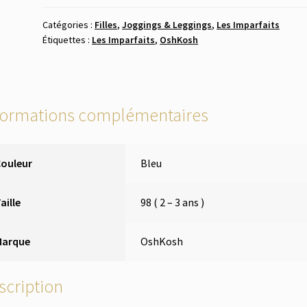
Catégories :
Filles
,
Joggings & Leggings
,
Les Imparfaits
Étiquettes :
Les Imparfaits
,
OshKosh
formations complémentaires
Couleur
Bleu
aille
98 ( 2 – 3 ans )
Marque
OshKosh
scription