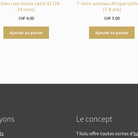
 bleu clair étoile taille 92 (18-
T-shirt animaux Afrique taill
24 mois)
(7-8 ans)
CHF
6.00
CHF
5.00
Ajouter au panier
Ajouter au panier
yons
Le concept
és
Tilulu offre toutes sortes d'
ha