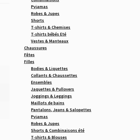
Pyjamas
Robes & Jupes
Shorts
T-shirts & Chemises
T-shirts bébés Eté
Vestes & Manteaux
Chaussures
Fêtes
Filles
Bodies & Liquettes
Collants & Chaussettes
Ensembles
Jaquettes & Pullovers
Joggings & Leggings
Maillots de bains
Pantalons, Jeans & Salopettes
Pyjamas
Robes & Jupes
Shorts & Combinaisons été
T-shirts & Blouses