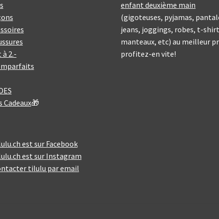
es
enfant deuxième main
çons
(gigoteuses, pyjamas, pantal
ssoires
jeans, joggings, robes, t-shirt
ussures
manteaux, etc) au meilleur pr
 à 2.-
profitez-en vite!
Imparfaits
DES
s Cadeaux
🎁