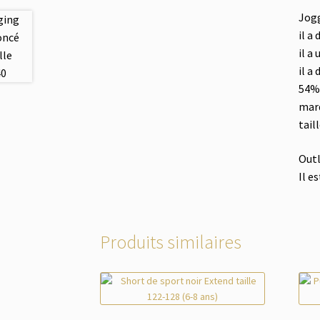
Jogg
il a
il a
il a
54% 
mar
tail
Out
Il e
Produits similaires