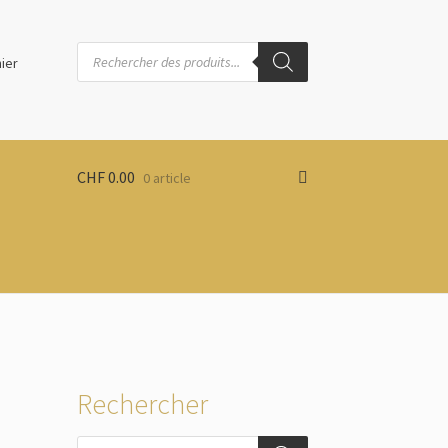
Recherche
de
ier
produits
CHF
0.00
0 article
Rechercher
Recherche