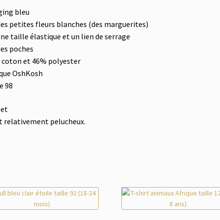
ing bleu
 des petites fleurs blanches (des marguerites)
 une taille élastique et un lien de serrage
 des poches
coton et 46% polyester
que OshKosh
le 98
let
st relativement pelucheux.