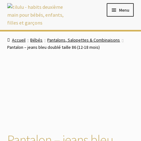
Aller
Aller
Menu
à
au
la
contenu
navigation
Accueil
Accueil
Bébés
Pantalons, Salopettes & Combinaisons
Pantalon – jeans bleu doublé taille 86 (12-18 mois)
Boutique
Ouvrir
Bébés
le
menu
Ouvrir
Filles
enfant
le
menu
Ouvrir
Garçons
enfant
le
menu
Chaussures
enfant
Ouvrir
Pantalon – jeans bleu
Accessoires