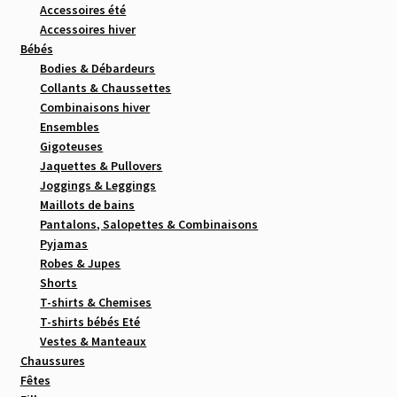
Accessoires été
Accessoires hiver
Bébés
Bodies & Débardeurs
Collants & Chaussettes
Combinaisons hiver
Ensembles
Gigoteuses
Jaquettes & Pullovers
Joggings & Leggings
Maillots de bains
Pantalons, Salopettes & Combinaisons
Pyjamas
Robes & Jupes
Shorts
T-shirts & Chemises
T-shirts bébés Eté
Vestes & Manteaux
Chaussures
Fêtes