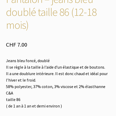
le
menu
doublé taille 86 (12-18
Tout à 2.-
enfant
mois)
Les Imparfaits
CHF
7.00
Jeans bleu foncé, doublé
Il se règle à la taille à l’aide d’un élastique et de boutons.
Il a une doublure intérieure. Il est donc chaud et idéal pour
l’hiver et le froid.
58% polyester, 37% coton, 3% viscose et 2% élasthanne
C&A
taille 86
( de 1 an à 1 an et demi environ )