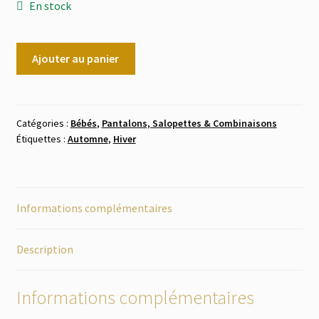
En stock
quantité
Ajouter au panier
de
Pantalon
-
jeans
Catégories :
Bébés
,
Pantalons, Salopettes & Combinaisons
Étiquettes :
Automne
,
Hiver
bleu
doublé
taille
86
Informations complémentaires
(12-
18
mois)
Description
Informations complémentaires