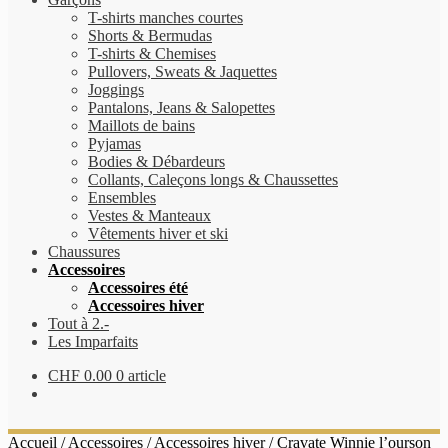
T-shirts manches courtes
Shorts & Bermudas
T-shirts & Chemises
Pullovers, Sweats & Jaquettes
Joggings
Pantalons, Jeans & Salopettes
Maillots de bains
Pyjamas
Bodies & Débardeurs
Collants, Caleçons longs & Chaussettes
Ensembles
Vestes & Manteaux
Vêtements hiver et ski
Chaussures
Accessoires
Accessoires été
Accessoires hiver
Tout à 2.-
Les Imparfaits
CHF
0.00
0 article
Accueil
/
Accessoires
/
Accessoires hiver
/
Cravate Winnie l’ourson