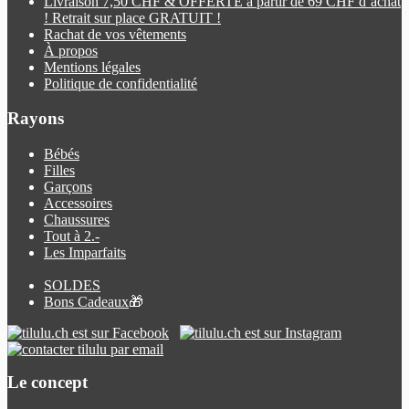
Livraison 7,50 CHF & OFFERTE à partir de 69 CHF d’achat
! Retrait sur place GRATUIT !
Rachat de vos vêtements
À propos
Mentions légales
Politique de confidentialité
Rayons
Bébés
Filles
Garçons
Accessoires
Chaussures
Tout à 2.-
Les Imparfaits
SOLDES
Bons Cadeaux
🎁
Le concept