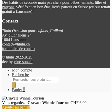
Des
habits de seconde main pas chers
pour
bébés
, enfants,
filles
et
garçons
, vérifiés et en bon état, livrés partout en Suisse (ou sur retrait
gratuit à Lausanne)!
Contact
Tilulu Occasion pour enfants, Gaillard
Av. d'Echallens 24
1004 Lausanne
contact@tilulu.ch
formulaire de contact
© tilulu 2022-2025
dev by
ybresson.ch
Mon compte
Recherche
Recherche
de
produits
Panier
0
Vous regardez :
Cravate Winnie l’ourson
CHF
6.00
Ajouter au panier