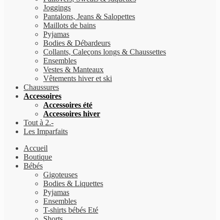
Joggings
Pantalons, Jeans & Salopettes
Maillots de bains
Pyjamas
Bodies & Débardeurs
Collants, Caleçons longs & Chaussettes
Ensembles
Vestes & Manteaux
Vêtements hiver et ski
Chaussures
Accessoires
Accessoires été
Accessoires hiver
Tout à 2.-
Les Imparfaits
Accueil
Boutique
Bébés
Gigoteuses
Bodies & Liquettes
Pyjamas
Ensembles
T-shirts bébés Eté
Shorts