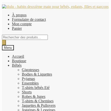
Aller
Aller
à
au
À propos
la
contenu
Formulaire de contact
navigation
Mon compte
Panier
Recherche
de
produits
Menu
Accueil
Boutique
Bébés
Gigoteuses
Bodies & Liquettes
Pyjamas
Ensembles
T-shirts bébés Eté
Shorts
Robes & Jupes
T-shirts & Chemises
Jaquettes & Pullovers
Joggings & Leggings