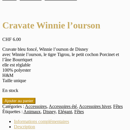
Cravate Winnie l’ourson
CHF
6.00
Cravate bleu foncé, Winnie l’ourson de Disney
avec Winnie l’ourson, le tigre Tigrou, le petit cochon Porcinet et
l’âne Bourriquet
elle est réglable
100% polyester
H&M
Taille unique
En stock
quantité
Ajouter au panier
de
Catégories :
Accessoires
,
Accessoires été
,
Accessoires hiver
,
Fêtes
Cravate
Étiquettes :
Animaux
,
Disney
,
Elégant
,
Fêtes
Winnie
l'ourson
Informations complémentaires
Description