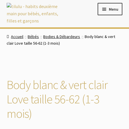
Aller
Aller
Menu
à
au
la
contenu
navigation
Accueil
Accueil
Bébés
Bodies & Débardeurs
Body blanc & vert
clair Love taille 56-62 (1-3 mois)
Boutique
Ouvrir
Bébés
le
menu
Ouvrir
Filles
Body blanc & vert clair
enfant
le
menu
Ouvrir
Garçons
Love taille 56-62 (1-3
enfant
le
menu
Chaussures
mois)
enfant
Ouvrir
Accessoires