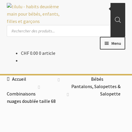
Aller
Aller
à
au
la
contenu
Recherche
navigation
de
produits
Menu
CHF
0.00
0 article
Accueil
Boutique
Accueil
Bébés
Pantalons, Salopettes &
Bébés
Combinaisons
Salopette
nuages doublée taille 68
Filles
Garçons