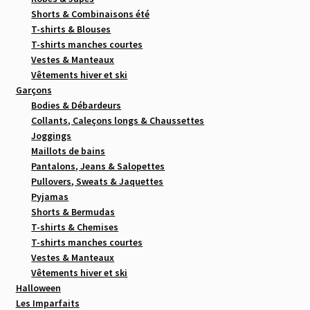
Shorts & Combinaisons été
T-shirts & Blouses
T-shirts manches courtes
Vestes & Manteaux
Vêtements hiver et ski
Garçons
Bodies & Débardeurs
Collants, Caleçons longs & Chaussettes
Joggings
Maillots de bains
Pantalons, Jeans & Salopettes
Pullovers, Sweats & Jaquettes
Pyjamas
Shorts & Bermudas
T-shirts & Chemises
T-shirts manches courtes
Vestes & Manteaux
Vêtements hiver et ski
Halloween
Les Imparfaits