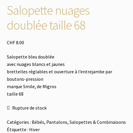
Chaussures
Salopette nuages
Accessoires
doublée taille 68
Tout à 2.-
CHF
8.00
Les Imparfaits
Salopette bleu doublée
avec nuages blancs et jaunes
brettelles réglables et ouverture à l’entrejambe par
boutons-pression
marque Smile, de Migros
taille 68
Rupture de stock
Catégories :
Bébés
,
Pantalons, Salopettes & Combinaisons
Étiquette :
Hiver