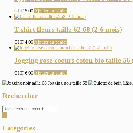
CHF
5.00
Ajouter au panier
T-shirt fleurs taille 62-68 (2-6 mois)
CHF
4.00
Ajouter au panier
Jogging rose coeurs coton bio taille 56 
CHF
6.00
Ajouter au panier
Jogging noir taille 68
Rechercher
Recherche
de
produits
Catégories