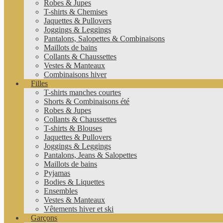
Robes & Jupes
T-shirts & Chemises
Jaquettes & Pullovers
Joggings & Leggings
Pantalons, Salopettes & Combinaisons
Maillots de bains
Collants & Chaussettes
Vestes & Manteaux
Combinaisons hiver
Filles
T-shirts manches courtes
Shorts & Combinaisons été
Robes & Jupes
Collants & Chaussettes
T-shirts & Blouses
Jaquettes & Pullovers
Joggings & Leggings
Pantalons, Jeans & Salopettes
Maillots de bains
Pyjamas
Bodies & Liquettes
Ensembles
Vestes & Manteaux
Vêtements hiver et ski
Garçons