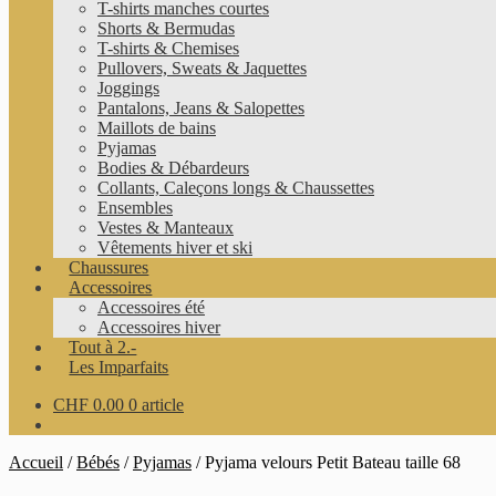
T-shirts manches courtes
Shorts & Bermudas
T-shirts & Chemises
Pullovers, Sweats & Jaquettes
Joggings
Pantalons, Jeans & Salopettes
Maillots de bains
Pyjamas
Bodies & Débardeurs
Collants, Caleçons longs & Chaussettes
Ensembles
Vestes & Manteaux
Vêtements hiver et ski
Chaussures
Accessoires
Accessoires été
Accessoires hiver
Tout à 2.-
Les Imparfaits
CHF
0.00
0 article
Accueil
/
Bébés
/
Pyjamas
/
Pyjama velours Petit Bateau taille 68