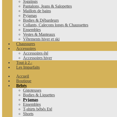
Joggings
Pantalons, Jeans & Salopettes
Maillots de bains
Pyjamas
Bodies & Débardeurs
Collants, Caleçons longs & Chaussettes
Ensembles
Vestes & Manteaux
Vêtements hiver et ski
Chaussures
Accessoires
Accessoires été
Accessoires hiver
Tout à 2.-
Les Imparfaits
Accueil
Boutique
Bébés
Gigoteuses
Bodies & Liquettes
Pyjamas
Ensembles
T-shirts bébés Eté
Shorts