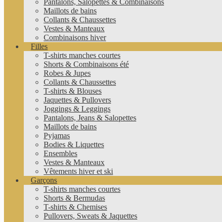
Pantalons, Salopettes & Combinaisons
Maillots de bains
Collants & Chaussettes
Vestes & Manteaux
Combinaisons hiver
Filles
T-shirts manches courtes
Shorts & Combinaisons été
Robes & Jupes
Collants & Chaussettes
T-shirts & Blouses
Jaquettes & Pullovers
Joggings & Leggings
Pantalons, Jeans & Salopettes
Maillots de bains
Pyjamas
Bodies & Liquettes
Ensembles
Vestes & Manteaux
Vêtements hiver et ski
Garçons
T-shirts manches courtes
Shorts & Bermudas
T-shirts & Chemises
Pullovers, Sweats & Jaquettes