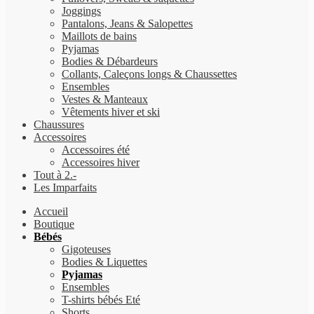
Joggings
Pantalons, Jeans & Salopettes
Maillots de bains
Pyjamas
Bodies & Débardeurs
Collants, Caleçons longs & Chaussettes
Ensembles
Vestes & Manteaux
Vêtements hiver et ski
Chaussures
Accessoires
Accessoires été
Accessoires hiver
Tout à 2.-
Les Imparfaits
Accueil
Boutique
Bébés
Gigoteuses
Bodies & Liquettes
Pyjamas
Ensembles
T-shirts bébés Eté
Shorts