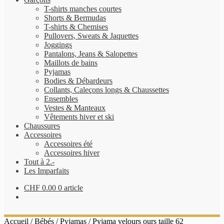
T-shirts manches courtes
Shorts & Bermudas
T-shirts & Chemises
Pullovers, Sweats & Jaquettes
Joggings
Pantalons, Jeans & Salopettes
Maillots de bains
Pyjamas
Bodies & Débardeurs
Collants, Caleçons longs & Chaussettes
Ensembles
Vestes & Manteaux
Vêtements hiver et ski
Chaussures
Accessoires
Accessoires été
Accessoires hiver
Tout à 2.-
Les Imparfaits
CHF
0.00
0 article
Accueil
/
Bébés
/
Pyjamas
/
Pyjama velours ours taille 62