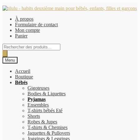
Aller
Aller
à
au
À propos
la
contenu
Formulaire de contact
navigation
Mon compte
Panier
Recherche
de
produits
Menu
Accueil
Boutique
Bébés
Gigoteuses
Bodies & Liquettes
Pyjamas
Ensembles
T-shirts bébés Eté
Shorts
Robes & Jupes
T-shirts & Chemises
Jaquettes & Pullovers
Joggings & Leggings