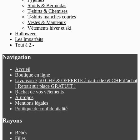
Shorts & Bermudas
T-shirts & Chemises
T-shirts manches courtes
Vestes & Manteaux
Vêtements hiver et ski
Halloween
Les Imparfaits
Tout à 2.-
Navigation
Accueil
Boutique en ligne
Livraison 7,50 CHF & OFFERTE à partir de 69 CHF d’achat
! Retrait sur place GRATUIT !
Rachat de vos vêtements
À propos
Mentions légales
Politique de confidentialité
Rayons
Bébés
Filles