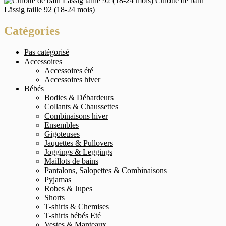
Culotte de bain
Lässig taille 92 (18-24 mois)
Catégories
Pas catégorisé
Accessoires
Accessoires été
Accessoires hiver
Bébés
Bodies & Débardeurs
Collants & Chaussettes
Combinaisons hiver
Ensembles
Gigoteuses
Jaquettes & Pullovers
Joggings & Leggings
Maillots de bains
Pantalons, Salopettes & Combinaisons
Pyjamas
Robes & Jupes
Shorts
T-shirts & Chemises
T-shirts bébés Eté
Vestes & Manteaux