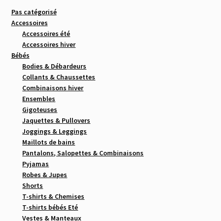
Pas catégorisé
Accessoires
Accessoires été
Accessoires hiver
Bébés
Bodies & Débardeurs
Collants & Chaussettes
Combinaisons hiver
Ensembles
Gigoteuses
Jaquettes & Pullovers
Joggings & Leggings
Maillots de bains
Pantalons, Salopettes & Combinaisons
Pyjamas
Robes & Jupes
Shorts
T-shirts & Chemises
T-shirts bébés Eté
Vestes & Manteaux