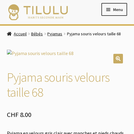
Aller
Aller
Menu
à
au
la
contenu
navigation
Accueil
Accueil
Bébés
Pyjamas
Pyjama souris velours taille 68
Boutique
Ouvrir
Bébés
le
Pyjama souris velours
menu
Ouvrir
Filles
enfant
le
taille 68
menu
Ouvrir
Garçons
enfant
le
menu
Chaussures
CHF
8.00
enfant
Ouvrir
Accessoires
le
Pyjama en velours gris clair avec manches et pieds chauds