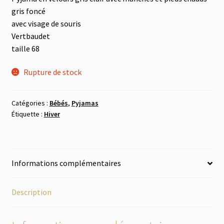
menu
Tout à 2.-
gris foncé
enfant
avec visage de souris
Vertbaudet
Les Imparfaits
taille 68
Rupture de stock
Catégories :
Bébés
,
Pyjamas
Étiquette :
Hiver
Informations complémentaires
Description